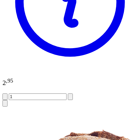
,
95
2