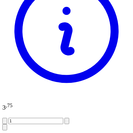
,
75
3