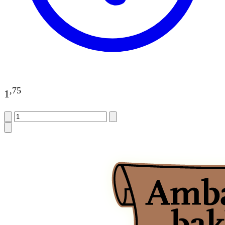
,
75
1