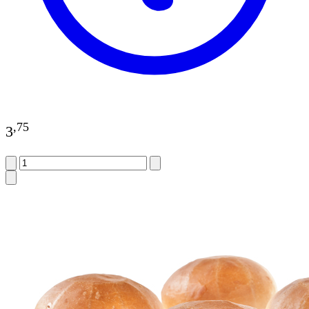
,
75
3