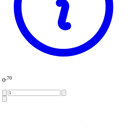
,
70
0