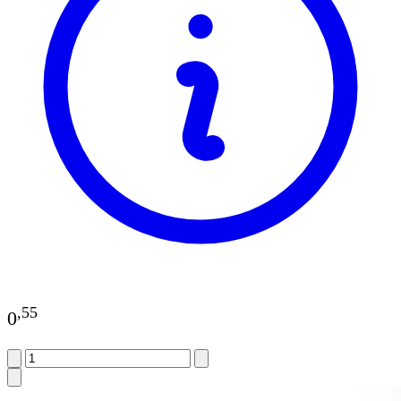
,
55
0