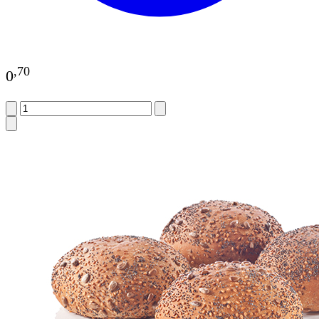
,
70
0