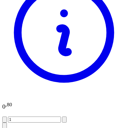
,
80
0