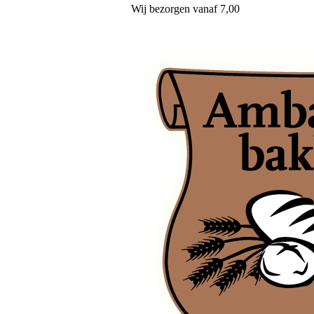
Wij
bezorgen
vanaf 7,00