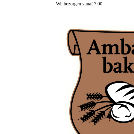
Wij
bezorgen
vanaf 7,00