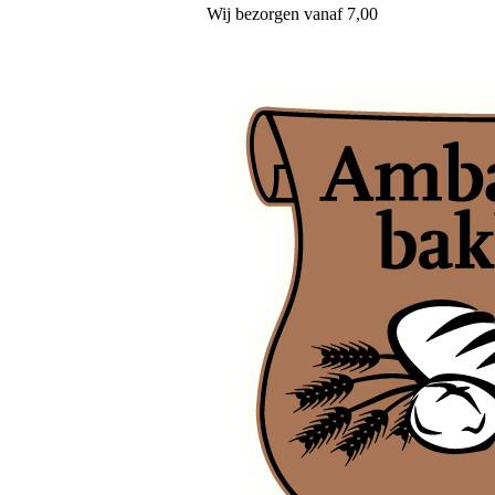
Wij
bezorgen
vanaf 7,00