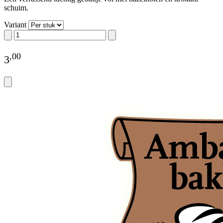
schuim.
Variant
,
00
3